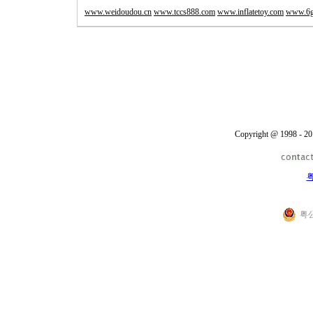
www.weidoudou.cn
www.tccs888.com
www.inflatetoy.com
www.6g
Copyright @ 1998 - 20
粤
粤公