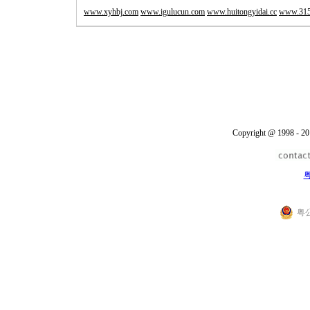
www.xyhbj.com
www.igulucun.com
www.huitongyidai.cc
www.315
Copyright @ 1998 - 20
粤
粤公