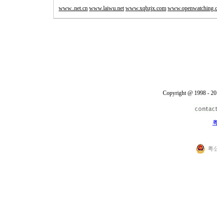
www..net.cn
www.laiwu.net
www.xqbzjx.com
www.openwatching.
Copyright @ 1998 - 20
粤
粤公