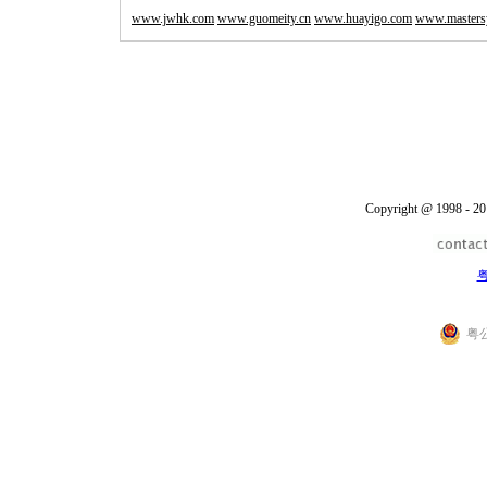
www.jwhk.com
www.guomeity.cn
www.huayigo.com
www.masters
Copyright @ 1998 - 20
粤
粤公