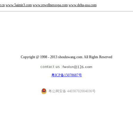
.cn
www.5aimir3.com
www.rewellnessspa.com
www.delta-usa.com
Copyright @ 1998 - 2013 shouluwang.com. All Rights Reserved
粤ICP备15078687号
粤公网安备 44030702004036号