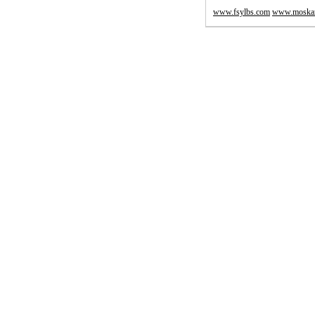
www.fsylbs.com
www.moskar